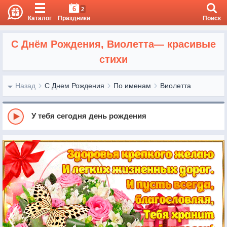
6
2
Каталог
Праздники
Поиск
С Днём Рождения, Виолетта— красивые
стихи
Назад
С Днем Рождения
По именам
Виолетта
У тебя сегодня день рождения