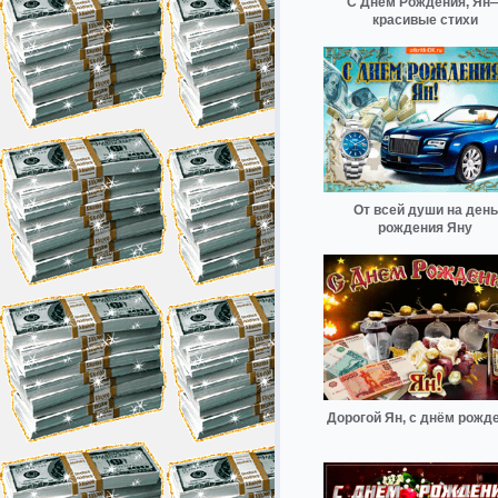
С Днём Рождения, Ян
красивые стихи
От всей души на день
рождения Яну
Дорогой Ян, с днём рожд