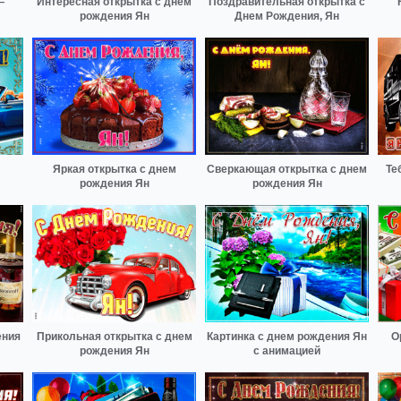
—
Интересная открытка с днем
Поздравительная открытка с
рождения Ян
Днем Рождения, Ян
Яркая открытка с днем
Сверкающая открытка с днем
Те
рождения Ян
рождения Ян
ения
Прикольная открытка с днем
Картинка с днем рождения Ян
О
рождения Ян
с анимацией