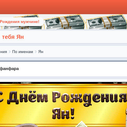
 Рождения мужчине!
 тебя Ян
ения
По именам
Ян
 фанфара