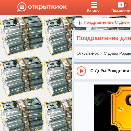
9
2
Каталог
Праздники
Поздравление С Днем
Поздравление для
Открыткиок
С Днем Рожд
С Днём Рождения