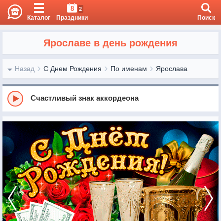
8
2
Каталог
Праздники
Поиск
Ярославе в день рождения
Назад
С Днем Рождения
По именам
Ярослава
Счастливый знак аккордеона