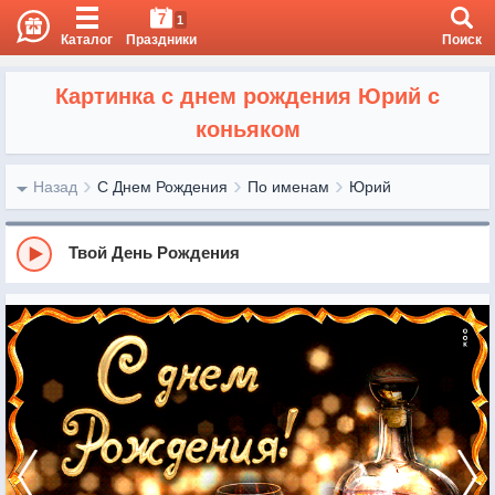
7
1
Каталог
Праздники
Поиск
Картинка с днем рождения Юрий с
коньяком
Назад
С Днем Рождения
По именам
Юрий
Твой День Рождения