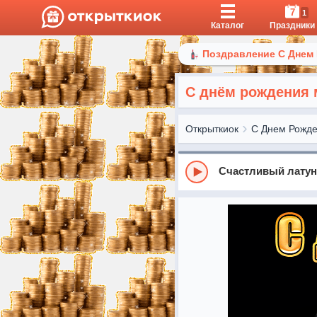
7
1
Каталог
Праздники
Поздравление С Днем
С днём рождения
Открыткиок
С Днем Рожд
Счастливый лату