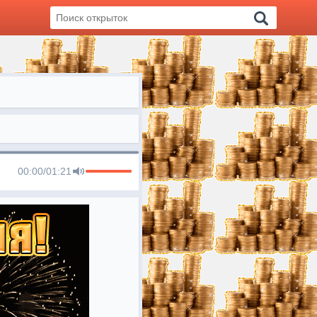
00:00
/
01:21