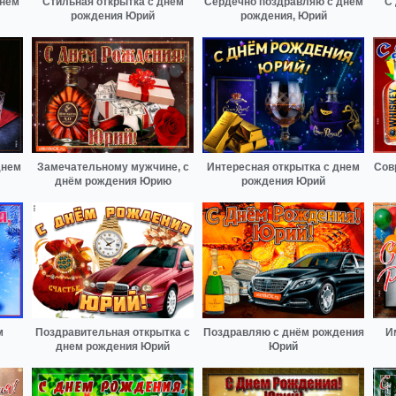
Днем
Стильная открытка с днем
Сердечно поздравляю с днем
С
рождения Юрий
рождения, Юрий
днем
Замечательному мужчине, с
Интересная открытка с днем
Сов
днём рождения Юрию
рождения Юрий
м
Поздравительная открытка с
Поздравляю с днём рождения
И
днем рождения Юрий
Юрий