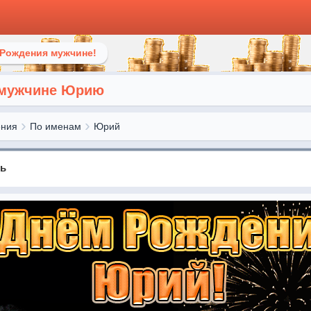
 Рождения мужчине!
 мужчине Юрию
ения
По именам
Юрий
нь