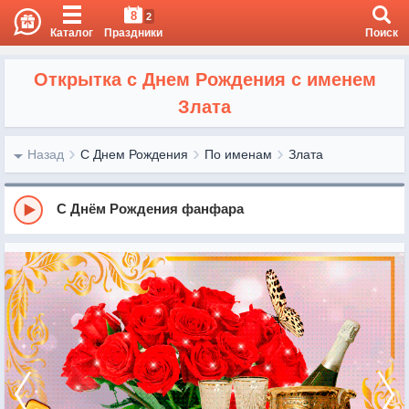
8
2
Каталог
Праздники
Поиск
Открытка с Днем Рождения с именем
Злата
Назад
С Днем Рождения
По именам
Злата
С Днём Рождения фанфара