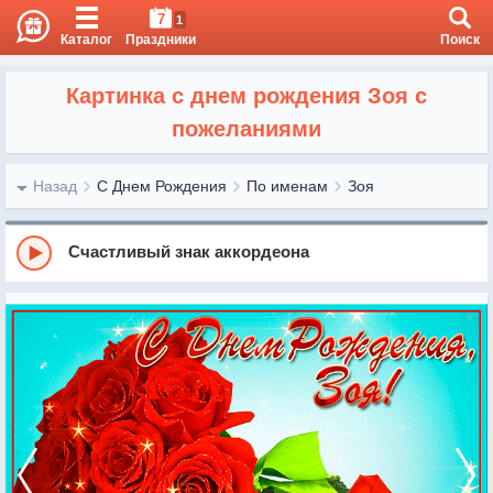
7
1
Каталог
Праздники
Поиск
Картинка с днем рождения Зоя с
пожеланиями
Назад
С Днем Рождения
По именам
Зоя
Счастливый знак аккордеона