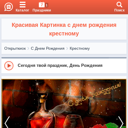
7
1
Каталог
Праздники
Поиск
Красивая Картинка с днем рождения
крестному
Открыткиок
С Днем Рождения
Крестному
Сегодня твой праздник, День Рождения