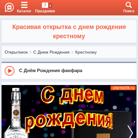
7
1
Каталог
Праздники
Поиск
Красивая открытка с днем рождения
крестному
Открыткиок
С Днем Рождения
Крестному
С Днём Рождения фанфара