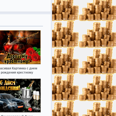
расивая Картинка с днем
рождения крестному