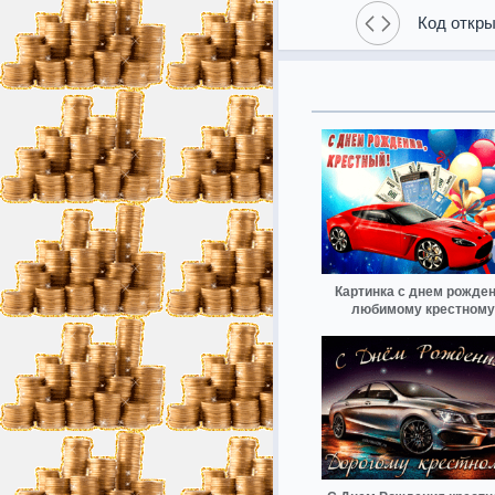
Код откры
Картинка с днем рожде
любимому крестному