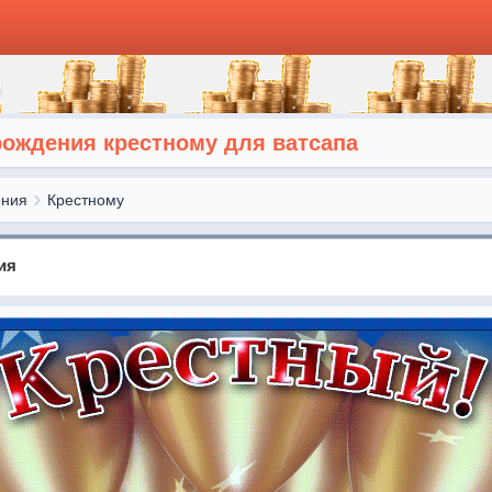
рождения крестному для ватсапа
ения
Крестному
ия