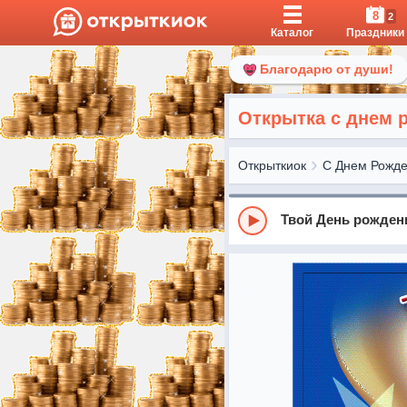
8
2
Каталог
Праздники
Благодарю от души!
Открытка с днем 
Открыткиок
С Днем Рожд
Твой День рожден