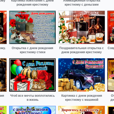
ному
Картинка пожелания с днем
Анимационная открытка
рождения крестному
крестному с деньгами
ому.
Открытка с днем рождения
Поздравительная открытка с
Сов
крестному стихи
днем рождения крестному
ния
Чтоб все мечты воплотились
Картинка с днем рождения
О
в жизнь
крестному с машиной
дн