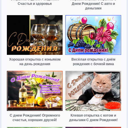
Счастья и здоровья
Днем Рождения! С авто и
деньгами
Хорошая открытка с коньяком
Весёлая открытка с днём
на день рождения
рождения с бочкой вина
С днем Рождения! Огромного
Клевая открытка с котом и
счастья, хороших друзей!
деньгами С днем Рождения!