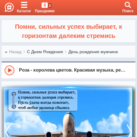
8
2
Каталог
Праздники
Поиск
Помни, сильных успех выбирает, к
горизонтам далеким стремись
Назад
С Днем Рождения
День рождения мужчине
Роза - королева цветов. Красивая музыка, релакс, саксофон