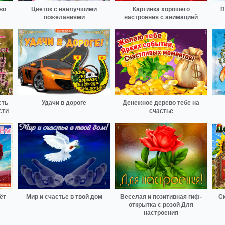
во
Цветок с наилучшими
Картинка хорошего
П
пожеланиями
настроения с анимацией
сть
Удачи в дороге
Денежное дерево тебе на
сти
счастье
ёт
Мир и счастье в твой дом
Веселая и позитивная гиф-
С
открытка с розой Для
настроения