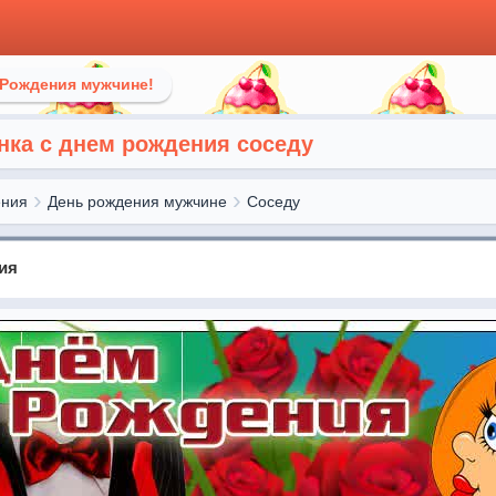
 Рождения мужчине!
нка с днем рождения соседу
ения
День рождения мужчине
Соседу
ия