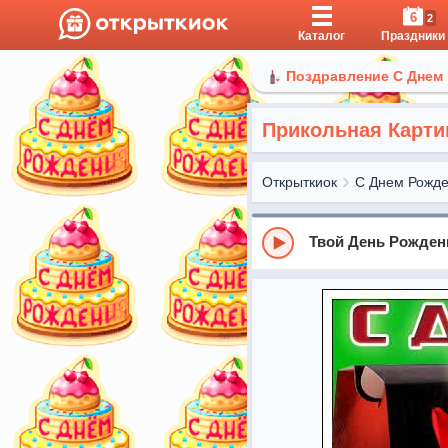
6
2
Каталог
Праздники
Поздравление С Днем
Прикольная Карти
Открыткиок
С Днем Рожд
Твой День Рожден