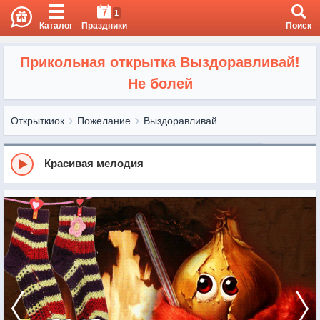
7
1
Каталог
Праздники
Поиск
Прикольная открытка Выздоравливай!
Не болей
Открыткиок
Пожелание
Выздоравливай
Красивая мелодия