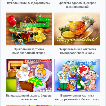
пожеланиями, выздоравливай
крепкого здоровья, скорее
выздоравливай
Прикольная картинка
Очаровательная открытка
выздоравливай скорее
Выздоравливай! С чаем
Выздоравливай скорее, будешь
Великолепная картинка
ты веселее
выздоравливай, с бегемотикам