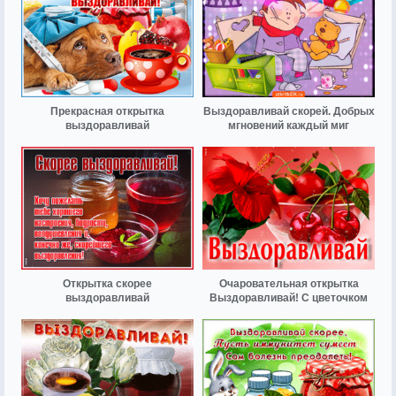
Прекрасная открытка
Выздоравливай скорей. Добрых
выздоравливай
мгновений каждый миг
Открытка скорее
Очаровательная открытка
выздоравливай
Выздоравливай! С цветочком