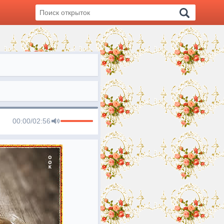
00:00
/
02:56