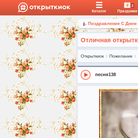
8
2
Каталог
Праздники
Поздравление С Днем
Отличная открыт
Открыткиок
Пожелание
песня138