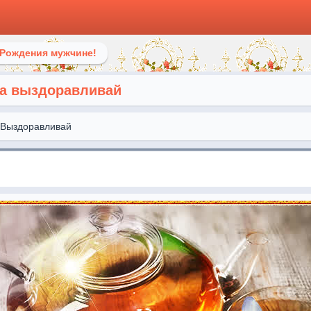
 Рождения мужчине!
ка выздоравливай
Выздоравливай