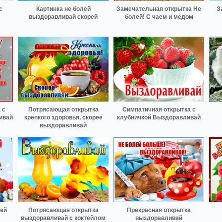
с
Картинка не болей
Замечательная открытка Не
З
выздоравливай скорей
болей! С чаем и медом
 с
Потрясающая открытка
Симпатичная открытка с
ивай
крепкого здоровья, скорее
клубничкой Выздоравливай
выздоравливай
рей
Потрясающая открытка
Прекрасная открытка
выздоравливай с коктейлом
выздоравливай