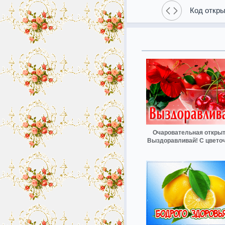
Код откры
Очаровательная открыт
Выздоравливай! С цвето