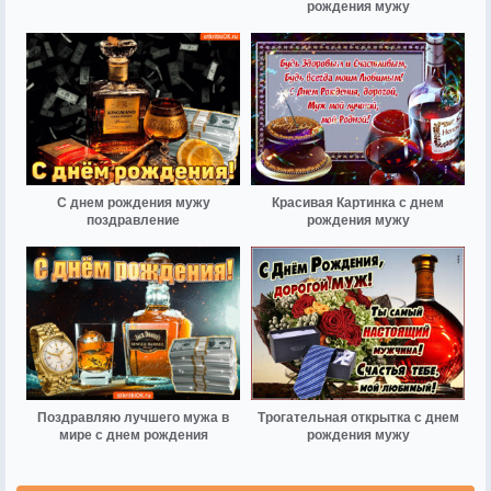
рождения мужу
С днем рождения мужу
Красивая Картинка с днем
поздравление
рождения мужу
Поздравляю лучшего мужа в
Трогательная открытка с днем
мире с днем рождения
рождения мужу