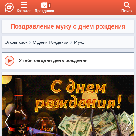
6
2
Каталог
Праздники
Поиск
Поздравление мужу с днем рождения
Открыткиок
С Днем Рождения
Мужу
У тебя сегодня день рождения