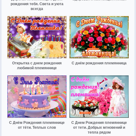
рождения тебя. Света и уюта
всегда
Открытка с днем рождения
С днём рождения племянница
любимой племяннице
С Днём Рождения племяннице
С Днем Рождения племяннице
от тёти. Теплых слов
от тети. Добрых мгновений и
тепла рядом