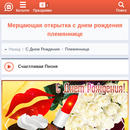
8
2
Каталог
Праздники
Поиск
Мерцающая открытка с днем рождения
племяннице
Назад
С Днем Рождения
Племяннице
Счастливая Песня