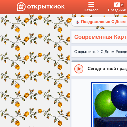
6
2
Каталог
Праздники
Поздравление С Днем
Современная Карт
Открыткиок
С Днем Рожд
Сегодня твой пра