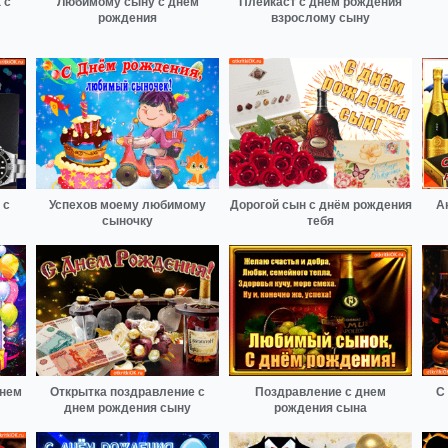
 с
Любимому сыну с днём
Плейкаст с днем рождения
рождения
взрослому сыну
 с
Успехов моему любимому
Дорогой сын с днём рождения
А
сыночку
тебя
днем
Открытка поздравление с
Поздравление с днем
С
днем рождения сыну
рождения сына