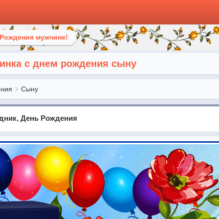
 Рождения мужчине!
инка с днем рождения сыну
ения
Сыну
здник, День Рождения