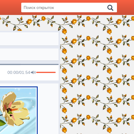
00:00
/
01:54