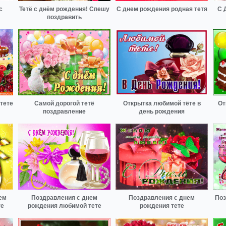
с
Тетё с днём рождения! Спешу
С днем рождения родная тетя
С 
поздравить
тете
Самой дорогой тетё
Открытка любимой тёте в
От
поздравление
день рождения
ем
Поздравления с днем
Поздравления с днем
Поз
те
рождения любимой тете
рождения тете