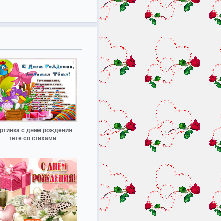
ртинка с днем рождения
тете со стихами