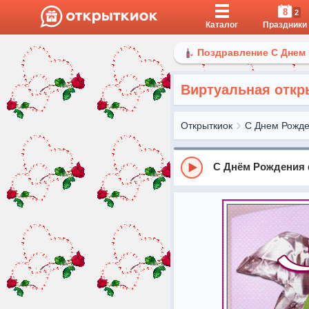
8
2
Каталог
Праздники
Поздравление С Днем
Виртуальная откр
Открыткиок
С Днем Рожд
С Днём Рождения