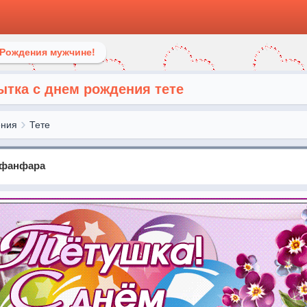
 Рождения мужчине!
ытка с днем рождения тете
ения
Тете
 фанфара