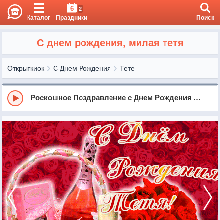
6
2
Каталог
Праздники
Поиск
С днем рождения, милая тетя
Открыткиок
С Днем Рождения
Тете
Роскошное Поздравление с Днем Рождения женщине