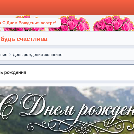
 С Днем Рождения сестре!
 будь счастлива
ения
День рождения женщине
нь рождения