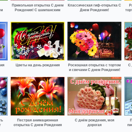
Прикольная открытка С днем
Классическая гиф-открытка С
Р
ем
Рождения! С шампанским
Днем Рождения!
тор
ния
Цветы на день рождения
Роскошная открытка с тортом
С
и свечами С днем Рождения!
ть
Пестрая анимационная
С днём рождения, моя
П
т
открытка С днем Рождения
дорогая
пи