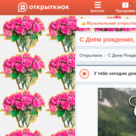
7
1
Каталог
Праздники
Музыкальная открытка
С Днём рождения,
Открыткиок
С Днем Рожд
У тебя сегодня де