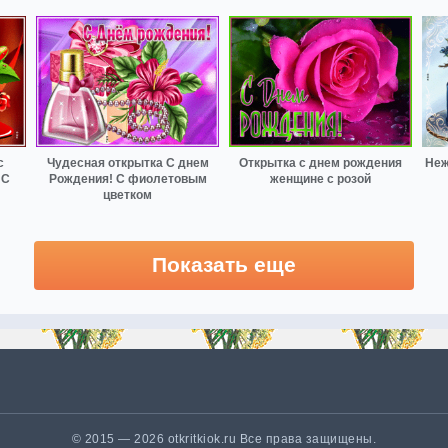
с
Чудесная открытка С днем
Открытка с днем рождения
Неж
 С
Рождения! С фиолетовым
женщине с розой
цветком
Показать еще
© 2015 — 2026 otkritkiok.ru Все права защищены.