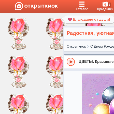
6
2
Каталог
Праздники
Благодарю от души!
Радостная, уютна
Открыткиок
С Днем Рожд
ЦВЕТЫ. Красивые Р