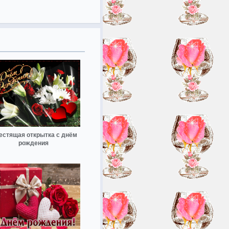
естящая открытка с днём
рождения