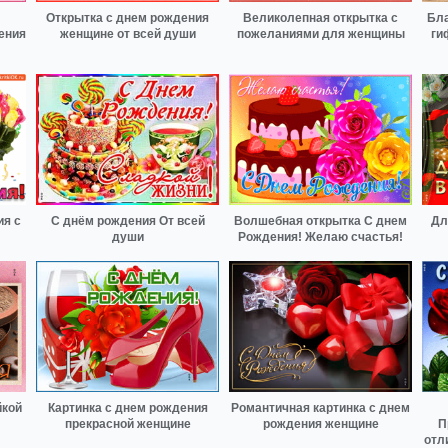
Открытка с днем рождения
Великолепная открытка с
Бла
ения
женщине от всей души
пожеланиями для женщины
ги
ия с
С днём рождения От всей
Волшебная открытка С днем
Дл
души
Рождения! Желаю счастья!
йкой
Картинка с днем рождения
Романтичная картинка с днем
прекрасной женщине
рождения женщине
П
отл