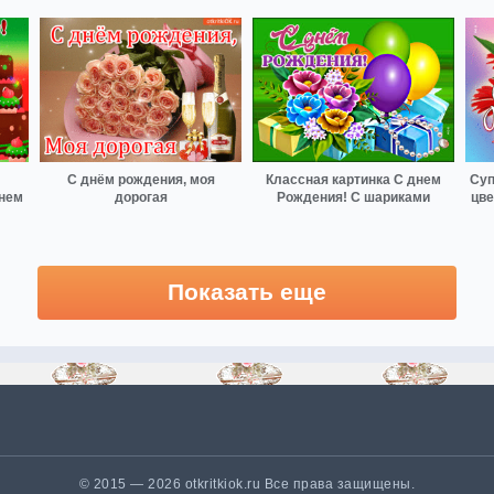
С днём рождения, моя
Классная картинка С днем
Суп
днем
дорогая
Рождения! С шариками
цве
Показать еще
© 2015 — 2026 otkritkiok.ru Все права защищены.