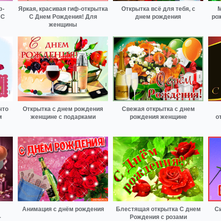
ф-
Яркая, красивая гиф-открытка
Открытка всё для тебя, с
М
 С
С Днем Рождения! Для
днем рождения
ро
женщины
что
Открытка с днем рождения
Свежая открытка с днем
м
женщине с подарками
рождения женщине
о
Анимация с днём рождения
Блестящая открытка С днем
С
-
Рождения с розами