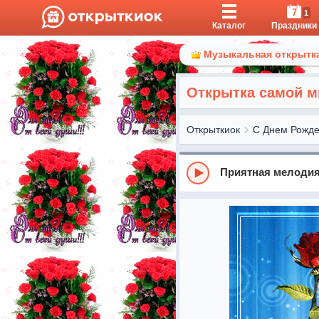
7
1
Каталог
Праздники
Музыкальная открытка
Открытка самой м
Открыткиок
С Днем Рожд
Приятная мелодия