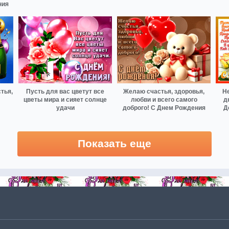
ния
тья,
Пусть для вас цветут все
Желаю счастья, здоровья,
Н
цветы мира и сияет солнце
любви и всего самого
д
удачи
доброго! С Днем Рождения
Д
Показать еще