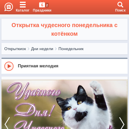
6
2
Каталог
Праздники
Поиск
Открытка чудесного понедельника с
котёнком
Открыткиок
Дни недели
Понедельник
Приятная мелодия