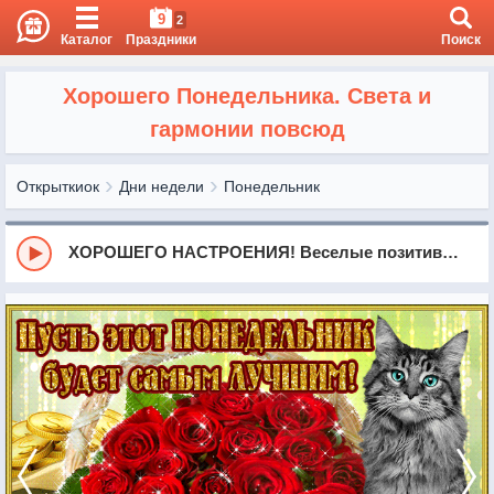
9
2
Каталог
Праздники
Поиск
Хорошего Понедельника. Света и
гармонии повсюд
Открыткиок
Дни недели
Понедельник
ХОРОШЕГО НАСТРОЕНИЯ! Веселые позитивные пожелания для друзей