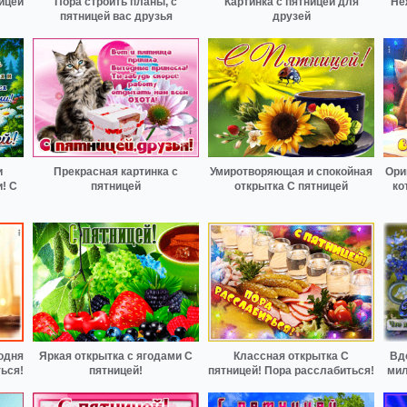
ицей
Пора строить планы, с
Картинка с пятницей для
Не
пятницей вас друзья
друзей
и
Прекрасная картинка с
Умиротворяющая и спокойная
Ори
! С
пятницей
открытка С пятницей
ко
одня
Яркая открытка с ягодами С
Классная открытка С
Вд
ться!
пятницей!
пятницей! Пора расслабиться!
мил