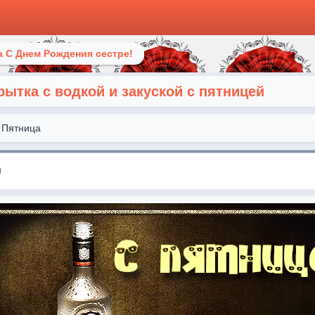
 С Днем Рождения сестре!
ытка с водкой и закуской с пятницей
Пятница
я