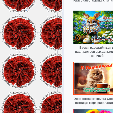
Классная открытка с пятн
Время расслабиться 
насладиться выходными
пятницей
Эффектная открытка Сег
- пятница! Пора расслаби