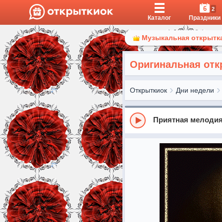
6
2
Каталог
Праздники
Музыкальная открытка
Оригинальная откр
Открыткиок
Дни недели
Приятная мелоди