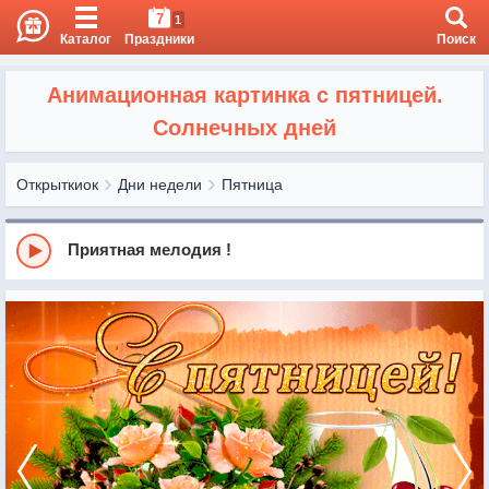
7
1
Каталог
Праздники
Поиск
Анимационная картинка с пятницей.
Солнечных дней
Открыткиок
Дни недели
Пятница
Приятная мелодия !