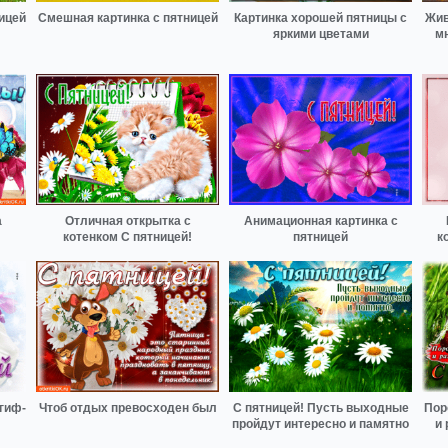
ицей
Смешная картинка с пятницей
Картинка хорошей пятницы с
Жив
яркими цветами
м
а
Отличная открытка с
Анимационная картинка с
котенком С пятницей!
пятницей
к
гиф-
Чтоб отдых превосходен был
С пятницей! Пусть выходные
Пор
пройдут интересно и памятно
и