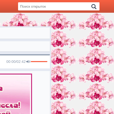
00:00
/
02:42