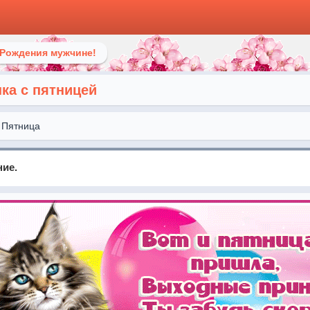
 Рождения мужчине!
ка с пятницей
Пятница
ние.