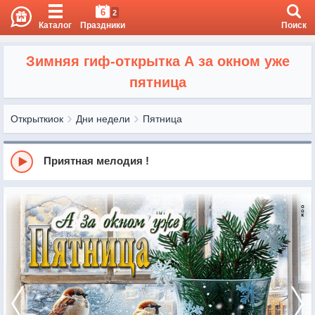
6
2
Каталог
Праздники
Поиск
Зимняя гиф-открытка А за окном уже
пятница
Открыткиок
Дни недели
Пятница
Приятная мелодия !