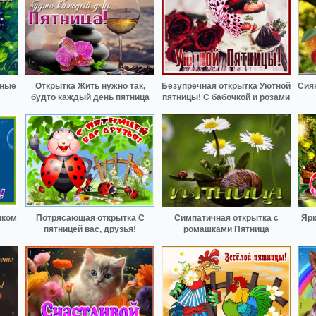
дные
Открытка Жить нужно так,
Безупречная открытка Уютной
Сия
будто каждый день пятница
пятницы! С бабочкой и розами
шком
Потрясающая открытка С
Симпатичная открытка с
Ярк
пятницей вас, друзья!
ромашками Пятница