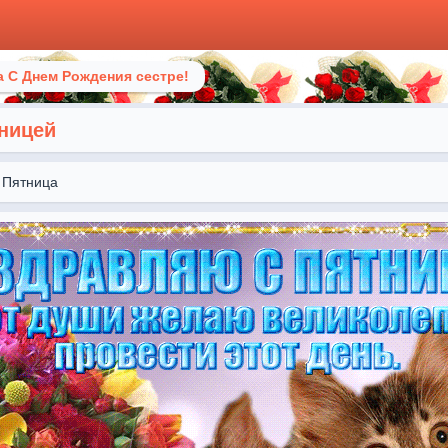
 С Днем Рождения сестре!
ницей
Пятница