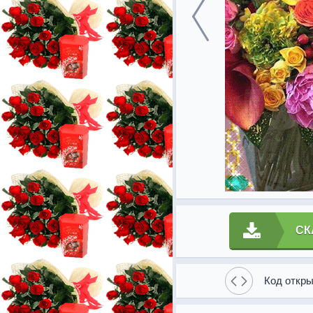
СК
Код откры