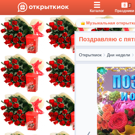
8
2
Каталог
Праздники
Музыкальная открытка
Поздравляю с пят
Открыткиок
Дни недели