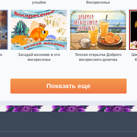
улыбок
Воскресенье
ро
Загадай желание в это
Теплая открытка Доброго
Ши
т
воскресенье
воскресного денечка
К
Показать еще