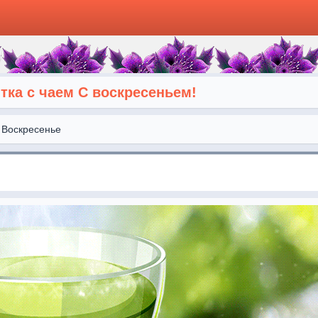
тка с чаем С воскресеньем!
Воскресенье