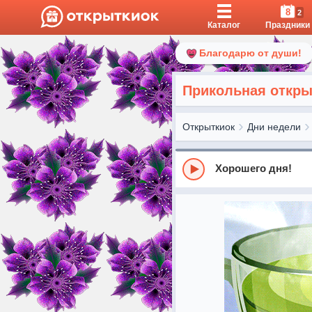
8
2
Каталог
Праздники
Благодарю от души!
Прикольная откры
Открыткиок
Дни недели
Хорошего дня!