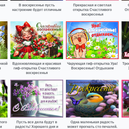
ная
В воскресенье пусть
Прекрасная и светлая
настроение будет отличным
открытка Счастливого
От
воскресенья
чкой
Вдохновляющая и красивая
Чарующая гиф-открытка Ура!
Тро
я
гиф-открытка Счастливого
Воскресенье! Отдыхаем
воскресенья
лого
Пусть все дела будут в
Одна маленькая радость
ом
радость! Хорошего дня и
может прогнать сто печалей.