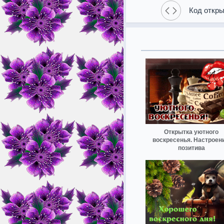
Код откры
Открытка уютного
воскресенья. Настроени
позитива