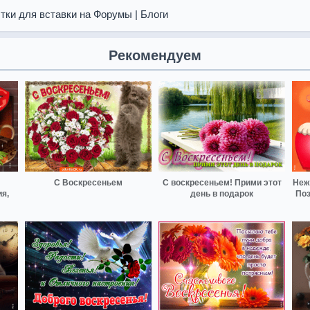
тки для вставки на Форумы | Блоги
Рекомендуем
С Воскресеньем
С воскресеньем! Прими этот
Неж
я,
день в подарок
Поз