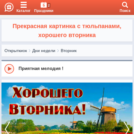
6
2
Каталог
Праздники
Поиск
Прекрасная картинка с тюльпанами,
хорошего вторника
Открыткиок
Дни недели
Вторник
Приятная мелодия !