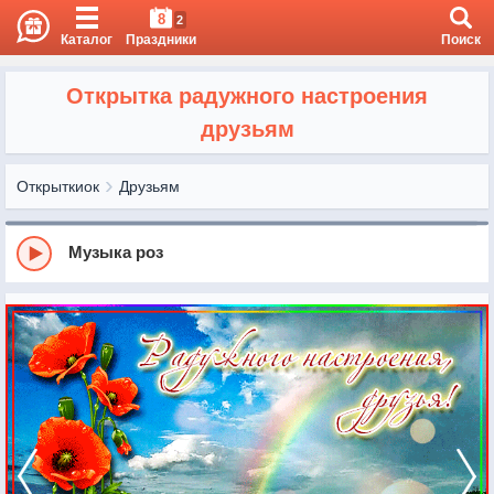
8
2
Каталог
Праздники
Поиск
Открытка радужного настроения
друзьям
Открыткиок
Друзьям
Музыка роз