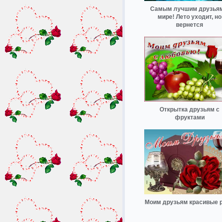
Самым лучшим друзьям
мире! Лето уходит, но
вернется
Открытка друзьям с
фруктами
Моим друзьям красивые 