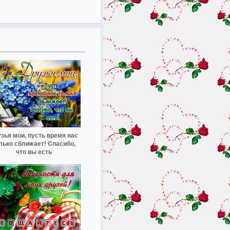
зья мои, пусть время нас
лько сближает! Спасибо,
что вы есть