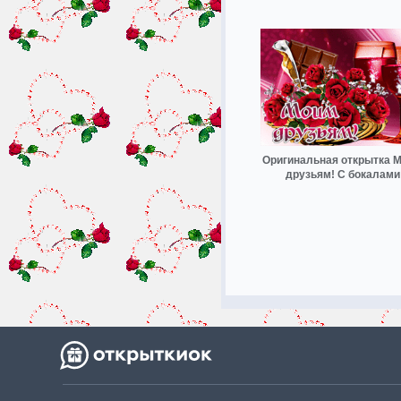
Оригинальная открытка 
друзьям! С бокалами