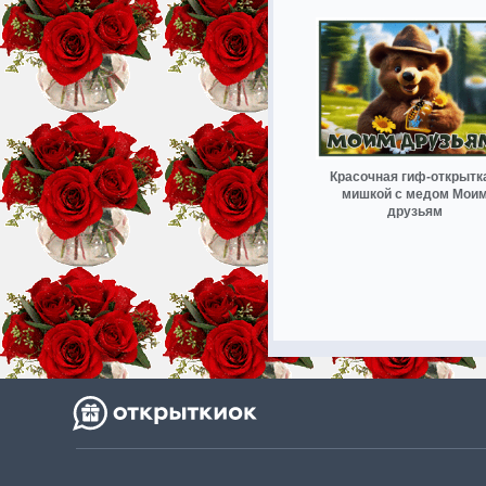
Красочная гиф-открытк
мишкой с медом Мои
друзьям