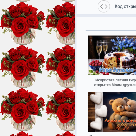
Код откры
Искристая летняя гиф
открытка Моим друзь