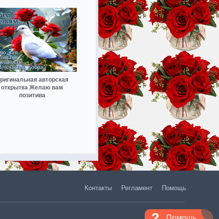
ригинальная авторская
открытка Желаю вам
позитива
Контакты
Регламент
Помощь
Помощь