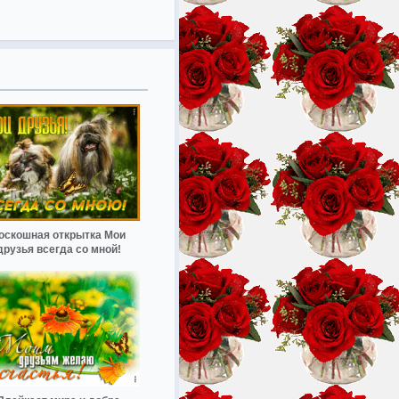
оскошная открытка Мои
друзья всегда со мной!