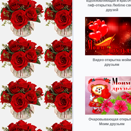
Вдохновляющая и красо
гиф-открытка Люблю св
друзей
Видео открытка мойм
друзьям
Очаровывающая открыт
Моим друзьям