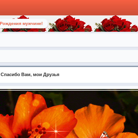
 Рождения мужчине!
 Спасибо Вам, мои Друзья