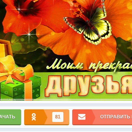
АЧАТЬ
81
ОТПРАВИТЬ