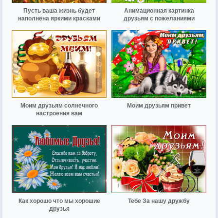
Пусть ваша жизнь будет
Анимационная картинка
наполнена яркими красками
друзьям с пожеланиями
Моим друзьям солнечного
Моим друзьям привет
настроения вам
Как хорошо что мы хорошие
Тебе За нашу дружбу
друзья