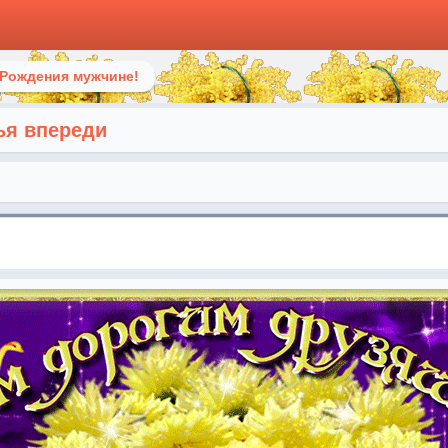
 Рождения мужчине!
ья впереди