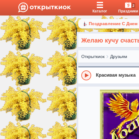
9
2
Каталог
Праздники
Поздравление С Днем
Желаю кучу счаст
Открыткиок
Друзьям
Красивая музыка