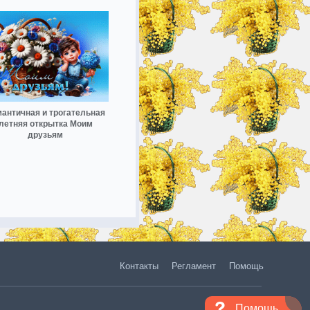
античная и трогательная
летняя открытка Моим
друзьям
Контакты
Регламент
Помощь
Помощь