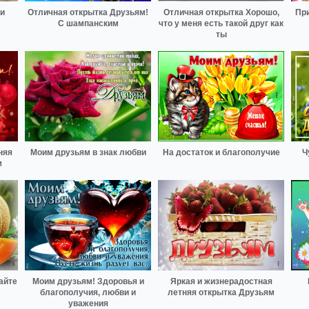
и
Отличная открытка Друзьям!
Отличная открытка Хорошо,
Пр
С шампанским
что у меня есть такой друг как
ты
няя
Моим друзьям в знак любви
На достаток и благополучие
Ч
м
айте
Моим друзьям! Здоровья и
Яркая и жизнерадостная
благополучия, любви и
летняя открытка Друзьям
уважения