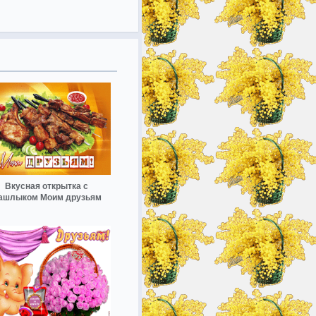
Вкусная открытка с
ашлыком Моим друзьям