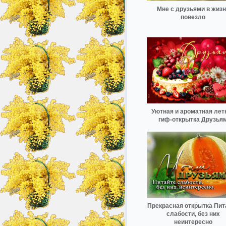
Мне с друзьями в жизн
повезло
Уютная и ароматная лет
гиф-открытка Друзья
Прекрасная открытка Пит
слабости, без них
неинтересно