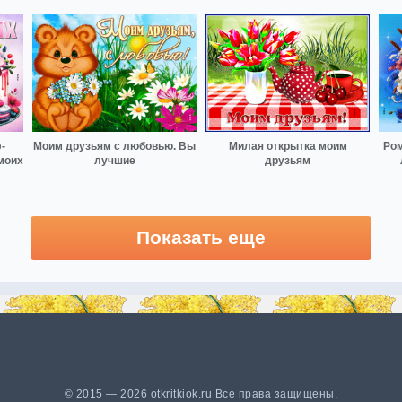
-
Моим друзьям с любовью. Вы
Милая открытка моим
Ром
моих
лучшие
друзьям
Показать еще
© 2015 — 2026 otkritkiok.ru Все права защищены.