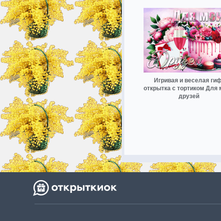
Игривая и веселая гиф
открытка с тортиком Для 
друзей