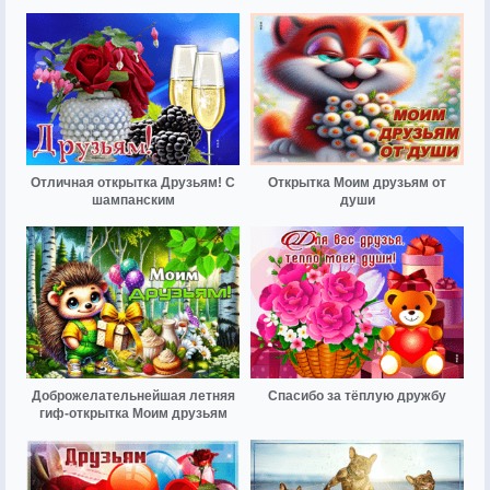
Отличная открытка Друзьям! С
Открытка Моим друзьям от
шампанским
души
Доброжелательнейшая летняя
Спасибо за тёплую дружбу
гиф-открытка Моим друзьям