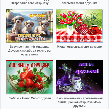
Отправляю тебе открытку
открытка Моим друзьям
Безупречная гиф-открытка
Милая открытка моим друзьям
Друзья, спасибо за то, что вы
есть у меня
Люблю и Ценю Своих друзей
Эмоциональная и трогательная
анимационная открытка Моим
друзьям