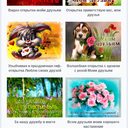
Видео открытка мойм друзьям
Открытка приветствую вас, мои
друзья
Улыбчивая и праздничная гиф-
Волшебная открытка с щенком
открытка Люблю своих друзей
с розой Моим друзьям
За нашу дружбу в инете
Всем друзьям моим хорошего
настроения