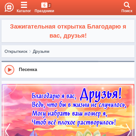
6
2
Каталог
Праздники
Поиск
Зажигательная открытка Благодарю я
вас, друзья!
Открыткиок
Друзьям
Песенка