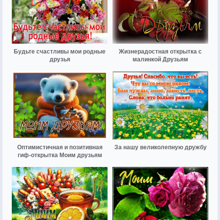
Будьте счастливы мои родные
Жизнерадостная открытка с
друзья
малинкой Друзьям
Оптимистичная и позитивная
За нашу великолепную дружбу
гиф-открытка Моим друзьям