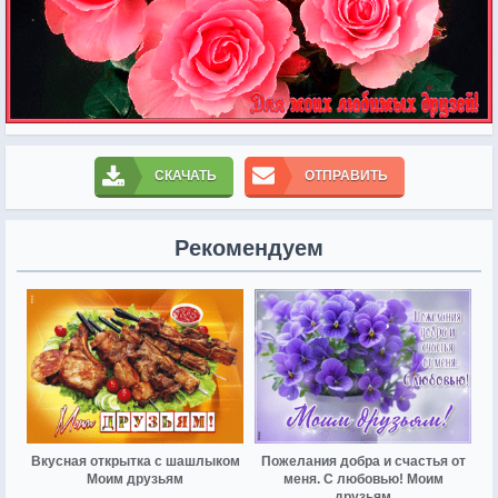
СКАЧАТЬ
ОТПРАВИТЬ
Рекомендуем
Вкусная открытка с шашлыком
Пожелания добра и счастья от
Моим друзьям
меня. С любовью! Моим
друзьям