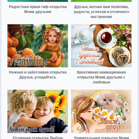
Радостная яркая гиф-открытка
Друзья, желаю вам позитива,
Моим друзьям
радости, успехов и отличного
настроения
Нежная и заботливая открытка
Креативная анимационная
Друзья, угощайтесь
открытка Моим друзьям с
любовью
Отличная открытка Люблю
Удивительная открытка Моим