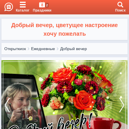
8
2
Каталог
Праздники
Поиск
Добрый вечер, цветущее настроение
хочу пожелать
Открыткиок
Ежедневные
Добрый вечер