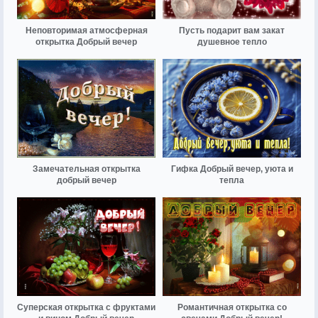
Неповторимая атмосферная
Пусть подарит вам закат
открытка Добрый вечер
душевное тепло
Замечательная открытка
Гифка Добрый вечер, уюта и
добрый вечер
тепла
Суперская открытка с фруктами
Романтичная открытка со