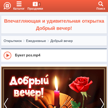
8
2
Каталог
Праздники
Поиск
Впечатляющая и удивительная открытка
Добрый вечер!
Открыткиок
Ежедневные
Добрый вечер
Букет роз.mp4