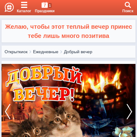
7
1
Каталог
Праздники
Поиск
Желаю, чтобы этот теплый вечер принес
тебе лишь много позитива
Открыткиок
Ежедневные
Добрый вечер