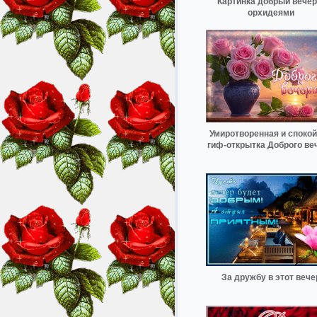
Картинка добрый вечер
орхидеями
Умиротворенная и споко
гиф-открытка Доброго ве
За дружбу в этот вече