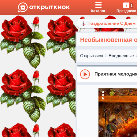
7
1
Каталог
Праздники
Поздравление С Днем
Необыкновенная о
Открыткиок
Ежедневные
Приятная мелодия