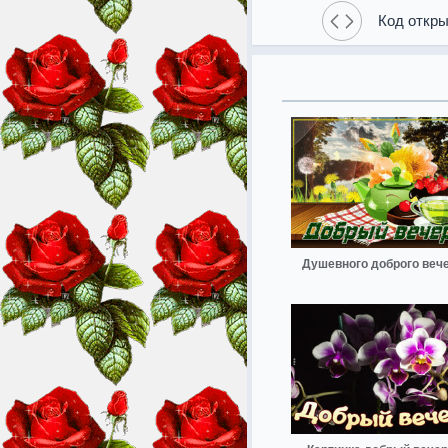
Код откры
Душевного доброго веч