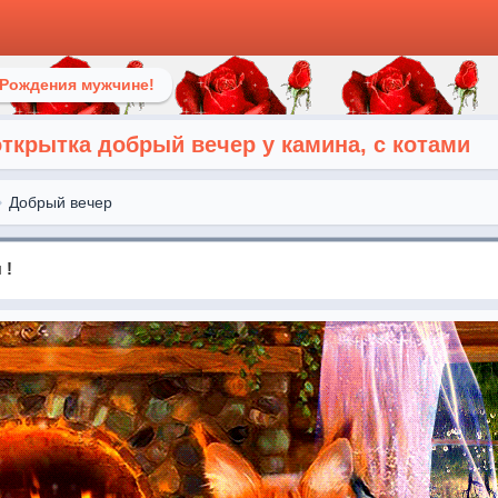
 Рождения мужчине!
ткрытка добрый вечер у камина, с котами
Добрый вечер
 !