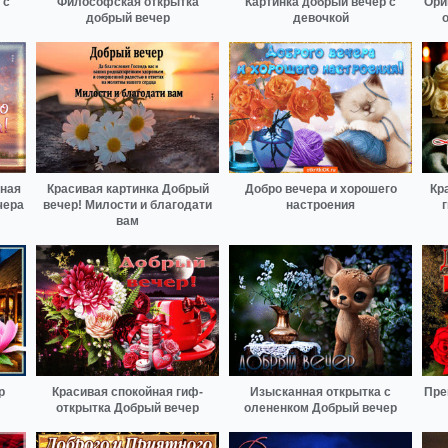
 с
Философская открытка
Картинка добрый вечер с
Ори
добрый вечер
девочкой
йная
Красивая картинка Добрый
Добро вечера и хорошего
Кр
чера
вечер! Милости и благодати
настроения
вам
р
Красивая спокойная гиф-
Изысканная открытка с
Пре
открытка Добрый вечер
олененком Добрый вечер