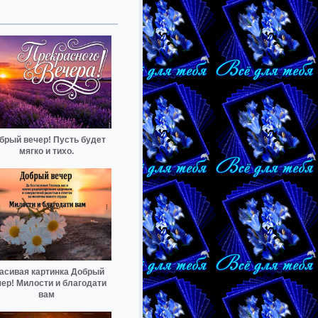
брый вечер! Пусть будет
мягко и тихо.
асивая картинка Добрый
чер! Милости и благодати
вам