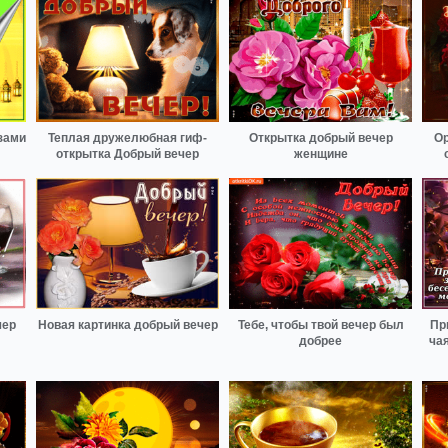
зами
Теплая дружелюбная гиф-
Открытка добрый вечер
Ор
открытка Добрый вечер
женщине
чер
Новая картинка добрый вечер
Тебе, чтобы твой вечер был
Пр
добрее
чая