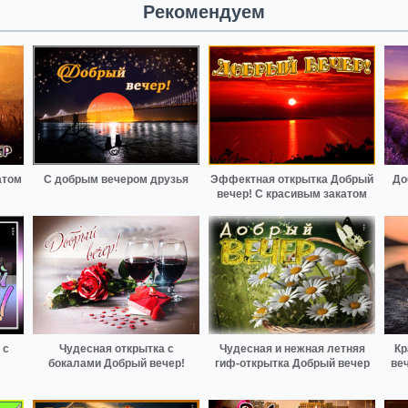
Рекомендуем
атом
С добрым вечером друзья
Эффектная открытка Добрый
До
вечер! С красивым закатом
 с
Чудесная открытка с
Чудесная и нежная летняя
Кр
бокалами Добрый вечер!
гиф-открытка Добрый вечер
ве