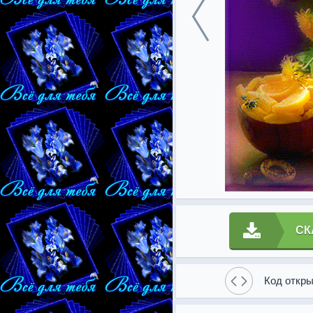
СК
Код откры