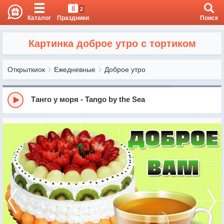
8
2
Каталог
Праздники
Поиск
Картинка доброе утро с тортиком
Открыткиок
Ежедневные
Доброе утро
Танго у моря - Tango by the Sea