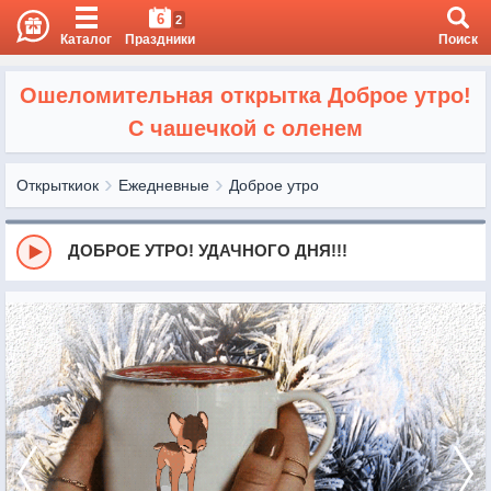
6
2
Каталог
Праздники
Поиск
Ошеломительная открытка Доброе утро!
С чашечкой с оленем
Открыткиок
Ежедневные
Доброе утро
ДОБРОЕ УТРО! УДАЧНОГО ДНЯ!!!