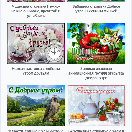
Чудесная открытка Нежно-
Забавная открытка Доброе
нежно обнимаю, прочитай и
утро! С сонным мишкой
улыбнись
Нежная картинка с добрым
Завораживающая
утром друзьям
анимационная летняя открытка
Доброе утро
Лёгкости, солнца и улыбок тебе!
Безупречная открытка с чаем и