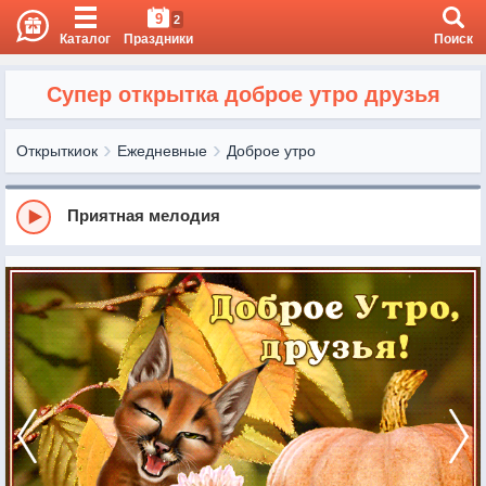
9
2
Каталог
Праздники
Поиск
Супер открытка доброе утро друзья
Открыткиок
Ежедневные
Доброе утро
Приятная мелодия