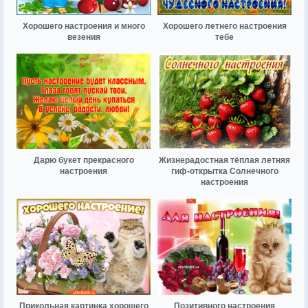
Хорошего настроения и много
Хорошего летнего настроения
везения
тебе
Дарю букет прекрасного
Жизнерадостная тёплая летняя
настроения
гиф-открытка Солнечного
настроения
Прикольная картинка хорошего
Позитивного настроения