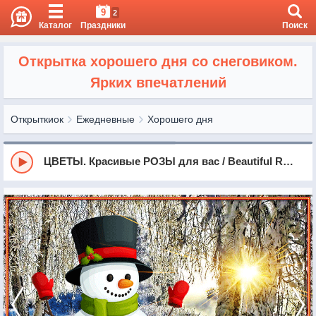
9
2
Каталог
Праздники
Поиск
Открытка хорошего дня со снеговиком.
Ярких впечатлений
Открыткиок
Ежедневные
Хорошего дня
ЦВЕТЫ. Красивые РОЗЫ для вас / Beautiful Roses - For you