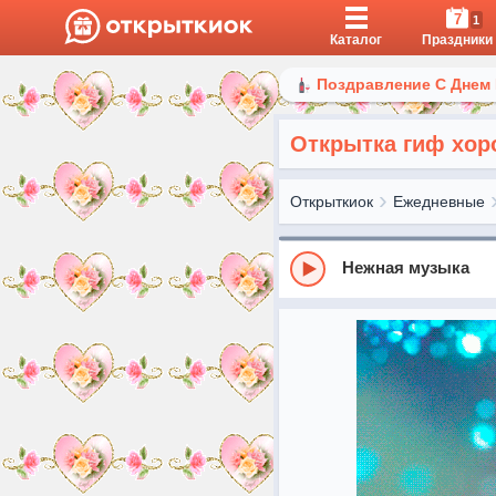
7
1
Каталог
Праздники
Поздравление С Днем
Открытка гиф хор
Открыткиок
Ежедневные
Нежная музыка