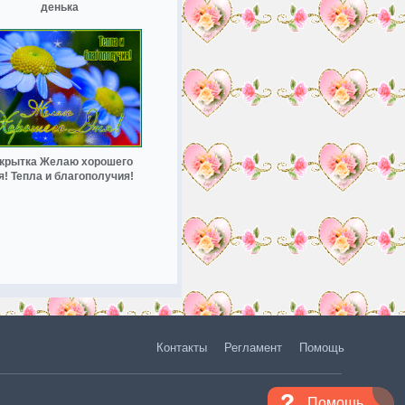
денька
крытка Желаю хорошего
я! Тепла и благополучия!
Контакты
Регламент
Помощь
Помощь