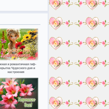
жная и романтичная гиф-
ткрытка Чудесного дня и
настроения