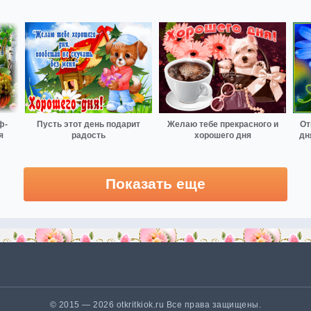
ф-
Пусть этот день подарит
Желаю тебе прекрасного и
От
я
радость
хорошего дня
дн
Показать еще
© 2015 — 2026 otkritkiok.ru Все права защищены.