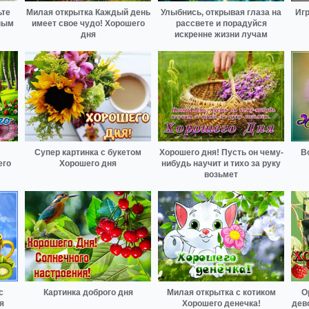
ьте
Милая открытка Каждый день
Улыбнись, открывая глаза на
Игр
ным
имеет свое чудо! Хорошего
рассвете и порадуйся
дня
искренне жизни лучам
Супер картинка с букетом
Хорошего дня! Пусть он чему-
В
его
Хорошего дня
нибудь научит и тихо за руку
возьмет
с
Картинка доброго дня
Милая открытка с котиком
О
я
Хорошего денечка!
дев